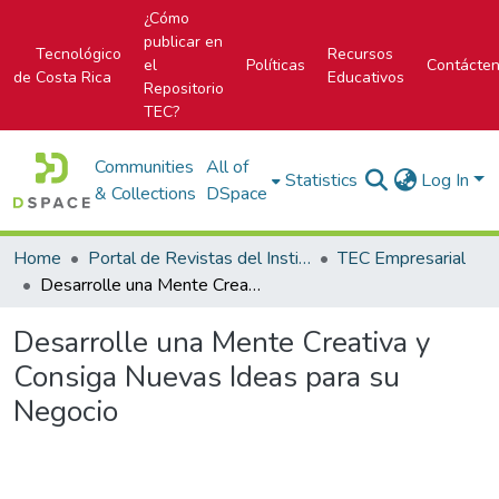
¿Cómo
publicar en
Tecnológico
Recursos
el
Políticas
Contácte
de Costa Rica
Educativos
Repositorio
TEC?
Communities
All of
Statistics
Log In
& Collections
DSpace
Home
Portal de Revistas del Instituto Tecnológico de Costa Rica
TEC Empresarial
Desarrolle una Mente Creativa y Consiga Nuevas Ideas para su Negocio
Desarrolle una Mente Creativa y
Consiga Nuevas Ideas para su
Negocio