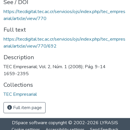
See / DOI
https://tecdigital.tec.ac.cr/servicios/ojs/index.php/tec_empres
arial/article/view/770
Full text
https://tecdigital.tec.ac.cr/servicios/ojs/index.php/tec_empres
arial/article/view/770/692
Description
TEC Empresarial; Vol. 2, Núm. 1 (2008); Pág. 9-14
1659-2395
Collections
TEC Empresarial
Full item page
DSpace software
copyright © 2002-2026
LYRASIS
Cookie settings
Accessibility settings
Send Feedback