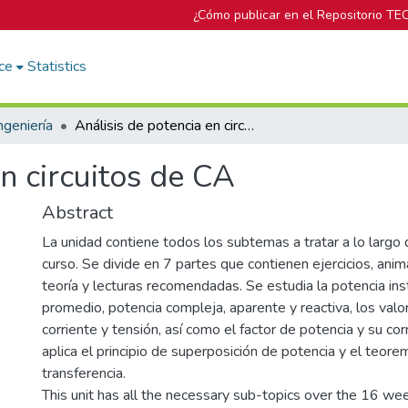
¿Cómo publicar en el Repositorio TE
ce
Statistics
ngeniería
Análisis de potencia en circuitos de CA
n circuitos de CA
Abstract
La unidad contiene todos los subtemas a tratar a lo larg
curso. Se divide en 7 partes que contienen ejercicios, ani
teoría y lecturas recomendadas. Se estudia la potencia in
promedio, potencia compleja, aparente y reactiva, los valo
corriente y tensión, así como el factor de potencia y su co
aplica el principio de superposición de potencia y el teo
transferencia.
This unit has all the necessary sub-topics over the 16 week