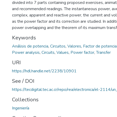
divided into 7 parts containing proposed exercises, animat
and recommended readings. The instantaneous power, av
complex, apparent and reactive power, the current and vol
as the power factor and its correction are studied. In additi
power overlapping and the theorem of its maximum transfe
Keywords
Análisis de potencia
,
Circuitos
,
Valores
,
Factor de potencia
Power analysis
,
Circuits
,
Values
,
Power factor
,
Transfer
URI
https://hdl.handle.net/2238/10901
See / DOI
https://tecdigital.tec.ac.cr/repo/rea/electronica/el-2114/un
Collections
Ingeniería