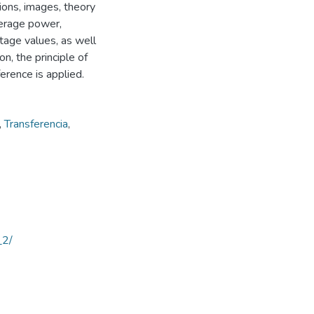
ions, images, theory
erage power,
tage values, as well
on, the principle of
rence is applied.
,
Transferencia
,
_2/