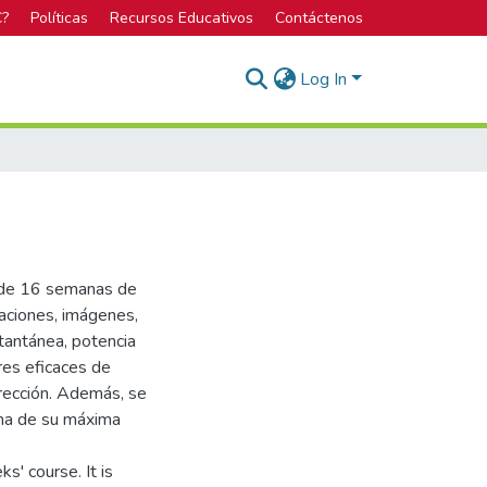
C?
Políticas
Recursos Educativos
Contáctenos
Log In
o de 16 semanas de
maciones, imágenes,
stantánea, potencia
res eficaces de
rrección. Además, se
rema de su máxima
s' course. It is