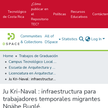
¿Cómo
publicar en
Tecnológico
Recursos
el
Políticas
Contácte
de Costa Rica
Educativos
Repositorio
TEC?
Communities
All of
Statistics
Log In
& Collections
DSpace
Home
Trabajos de Graduación
Campus Tecnológico Local San José
Escuela de Arquitectura y Urbanismo
Licenciatura en Arquitectura y Urbanismo
Ju Kri-Naval : infraestructura para trabajadores temporales migrantes Ngäbe Buglé.
Ju Kri-Naval : infraestructura para
trabajadores temporales migrantes
Ngäbe Buglé.