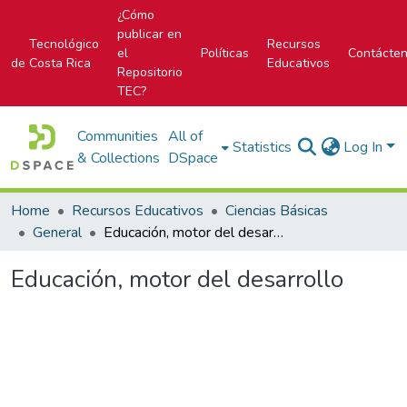
¿Cómo
publicar en
Tecnológico
Recursos
el
Políticas
Contácte
de Costa Rica
Educativos
Repositorio
TEC?
Communities
All of
Statistics
Log In
& Collections
DSpace
Home
Recursos Educativos
Ciencias Básicas
General
Educación, motor del desarrollo
Educación, motor del desarrollo