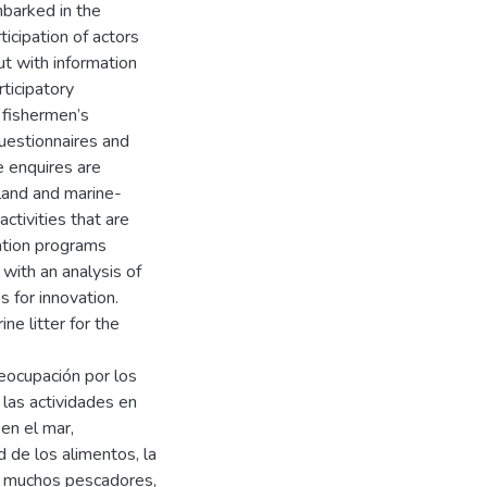
mbarked in the
ticipation of actors
out with information
rticipatory
o fishermen’s
questionnaires and
e enquires are
 land and marine-
ctivities that are
mation programs
 with an analysis of
 for innovation.
ne litter for the
eocupación por los
las actividades en
en el mar,
 de los alimentos, la
de muchos pescadores,