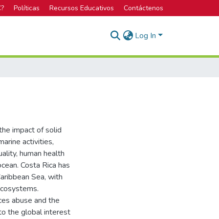
C?
Políticas
Recursos Educativos
Contáctenos
Log In
the impact of solid
arine activities,
uality, human health
ocean. Costa Rica has
Caribbean Sea, with
 ecosystems.
ces abuse and the
to the global interest