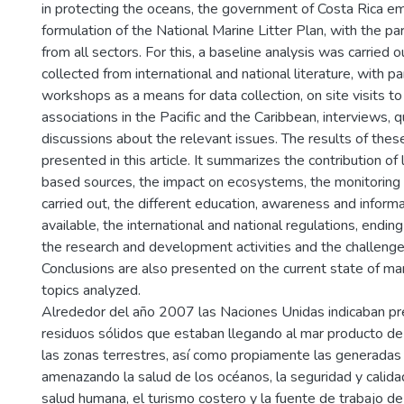
in protecting the oceans, the government of Costa Rica e
formulation of the National Marine Litter Plan, with the par
from all sectors. For this, a baseline analysis was carried 
collected from international and national literature, with pa
workshops as a means for data collection, on site visits t
associations in the Pacific and the Caribbean, interviews, 
discussions about the relevant issues. The results of thes
presented in this article. It summarizes the contribution of
based sources, the impact on ecosystems, the monitoring a
carried out, the different education, awareness and infor
available, the international and national regulations, ending
the research and development activities and the challenges
Conclusions are also presented on the current state of mari
topics analyzed.
Alrededor del año 2007 las Naciones Unidas indicaban pr
residuos sólidos que estaban llegando al mar producto de 
las zonas terrestres, así como propiamente las generadas 
amenazando la salud de los océanos, la seguridad y calidad
salud humana, el turismo costero y la fuente de trabajo 