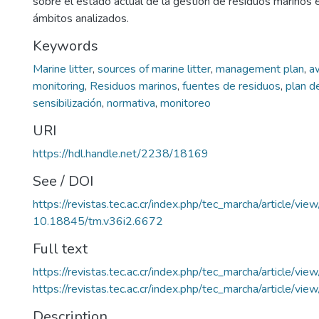
sobre el estado actual de la gestión de residuos marinos e
ámbitos analizados.
Keywords
Marine litter
,
sources of marine litter
,
management plan
,
a
monitoring
,
Residuos marinos
,
fuentes de residuos
,
plan d
sensibilización
,
normativa
,
monitoreo
URI
https://hdl.handle.net/2238/18169
See / DOI
https://revistas.tec.ac.cr/index.php/tec_marcha/article/vi
10.18845/tm.v36i2.6672
Full text
https://revistas.tec.ac.cr/index.php/tec_marcha/article/v
https://revistas.tec.ac.cr/index.php/tec_marcha/article/v
Description