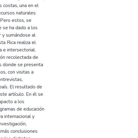
 costas, una en el
ecursos naturales
 Pero estos, se
 se ha dado a los
or y sumándose al
ta Rica realiza el
e intersectorial.
ción recolectada de
ivos donde se presenta
os, con visitas a
ntrevistas,
país. El resultado de
te artículo. En él se
mpacto a los
rogramas de educación
a internacional y
nvestigación,
demás conclusiones