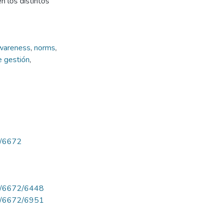
n los distintos
wareness
,
norms
,
e gestión
,
ew/6672
iew/6672/6448
iew/6672/6951