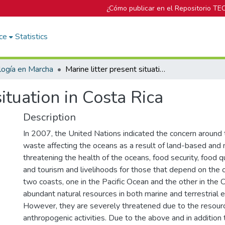
¿Cómo publicar en el Repositorio TE
ce
Statistics
logía en Marcha
Marine litter present situation in Costa Rica
situation in Costa Rica
Description
In 2007, the United Nations indicated the concern around 
waste affecting the oceans as a result of land-based and m
threatening the health of the oceans, food security, food q
and tourism and livelihoods for those that depend on the 
two coasts, one in the Pacific Ocean and the other in the 
abundant natural resources in both marine and terrestrial
However, they are severely threatened due to the resour
anthropogenic activities. Due to the above and in addition 