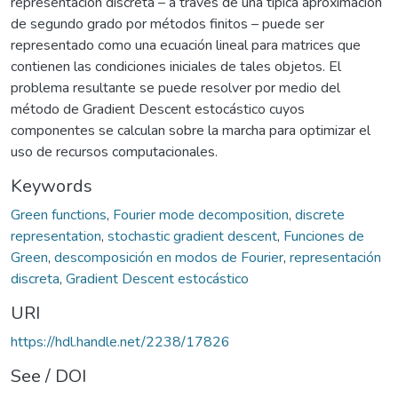
representación discreta – a través de una típica aproximación
de segundo grado por métodos finitos – puede ser
representado como una ecuación lineal para matrices que
contienen las condiciones iniciales de tales objetos. El
problema resultante se puede resolver por medio del
método de Gradient Descent estocástico cuyos
componentes se calculan sobre la marcha para optimizar el
uso de recursos computacionales.
Keywords
Green functions
,
Fourier mode decomposition
,
discrete
representation
,
stochastic gradient descent
,
Funciones de
Green
,
descomposición en modos de Fourier
,
representación
discreta
,
Gradient Descent estocástico
URI
https://hdl.handle.net/2238/17826
See / DOI