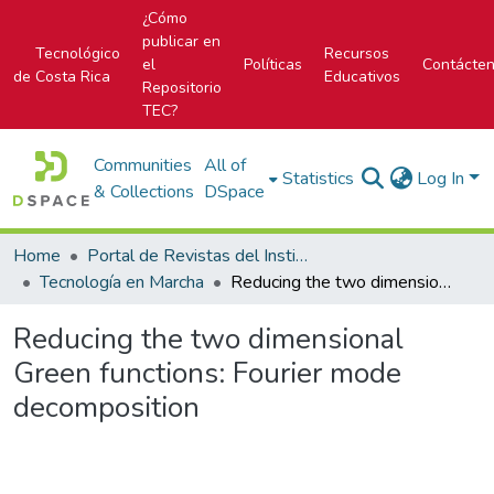
¿Cómo
publicar en
Tecnológico
Recursos
el
Políticas
Contácte
de Costa Rica
Educativos
Repositorio
TEC?
Communities
All of
Statistics
Log In
& Collections
DSpace
Home
Portal de Revistas del Instituto Tecnológico de Costa Rica
Tecnología en Marcha
Reducing the two dimensional Green functions: Fourier mode decomposition
Reducing the two dimensional
Green functions: Fourier mode
decomposition