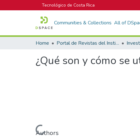
Tecnológico de Costa Rica
Communities & Collections
All of DSpa
Home
Portal de Revistas del Instituto Tecnológico de Costa Rica
Inves
¿Qué son y cómo se u
Loading...
Authors