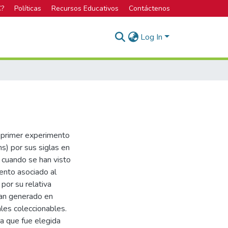
C?
Políticas
Recursos Educativos
Contáctenos
Log In
l primer experimento
s) por sus siglas en
 cuando se han visto
ento asociado al
por su relativa
han generado en
ales coleccionables.
ra que fue elegida