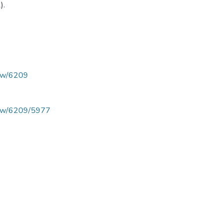
).
view/6209
/view/6209/5977