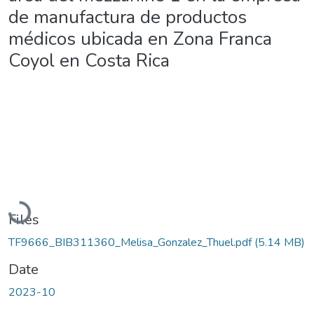
de manufactura de productos
médicos ubicada en Zona Franca
Coyol en Costa Rica
Loading...
Files
TF9666_BIB311360_Melisa_Gonzalez_Thuel.pdf
(5.14 MB)
Date
2023-10