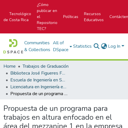
¿Cómo
publicar en
Tecnológico
Recursos
el
Políticas
Contácte
de Costa Rica
Educativos
Repositorio
TEC?
Communities
All of
Statistics
Log In
& Collections
DSpace
Home
Trabajos de Graduación
Biblioteca José Figueres Ferrer
Escuela de Ingeniería en Seguridad Laboral e Higiene Ambiental
Licenciatura en Ingeniería en Seguridad Laboral e Higiene Ambiental
Propuesta de un programa para trabajos en altura enfocado en el área del mezzanine 1 en la empresa de manufactura de productos médicos ubicada en Zona Franca Coyol en Costa Rica
Propuesta de un programa para
trabajos en altura enfocado en el
área del mezzanine 1 en la empresa