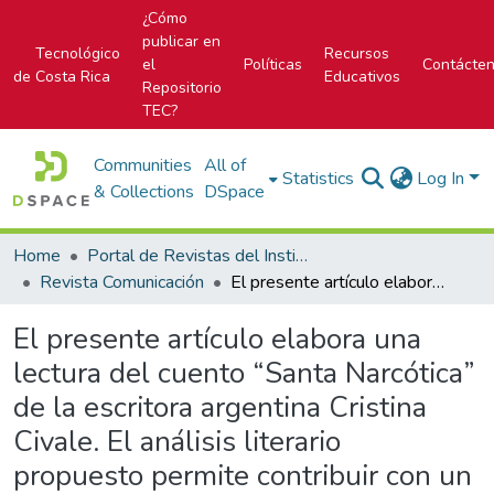
¿Cómo
publicar en
Tecnológico
Recursos
el
Políticas
Contácte
de Costa Rica
Educativos
Repositorio
TEC?
Communities
All of
Statistics
Log In
& Collections
DSpace
Home
Portal de Revistas del Instituto Tecnológico de Costa Rica
Revista Comunicación
El presente artículo elabora una lectura del cuento “Santa Narcótica” de la escritora argentina Cristina Civale. El análisis literario propuesto permite contribuir con un acercamiento a la literatura latinoamericana de las dos últimas décadas, con el fin
El presente artículo elabora una
lectura del cuento “Santa Narcótica”
de la escritora argentina Cristina
Civale. El análisis literario
propuesto permite contribuir con un