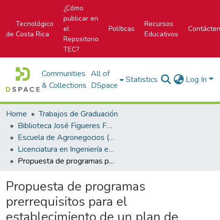
¿Cómo
publicar en
Tecnológico
Recursos
el
Políticas
Contácte
de Costa Rica
Educativos
Repositorio
TEC?
Communities
All of
Statistics
Log In
& Collections
DSpace
Home
Trabajos de Graduación
Biblioteca José Figueres Ferrer
Escuela de Agronegocios (antes era Agropecuaria administrativa)
Licenciatura en Ingeniería en Agronegocios
Propuesta de programas prerrequisitos para el establecimiento de un plan de análisis de peligros y puntos críticos de control (HACCP) para el aseguramiento de la inocuidad en el procesamiento de pimienta en la empresa APROPISA
Propuesta de programas
prerrequisitos para el
establecimiento de un plan de