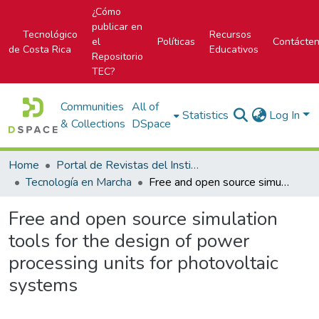
¿Cómo
publicar en
Tecnológico
Recursos
el
Políticas
Contácte
de Costa Rica
Educativos
Repositorio
TEC?
Communities
All of
Statistics
Log In
& Collections
DSpace
Home
Portal de Revistas del Instituto Tecnológico de Costa Rica
Tecnología en Marcha
Free and open source simulation tools for the design of power processing units for photovoltaic systems
Free and open source simulation
tools for the design of power
processing units for photovoltaic
systems