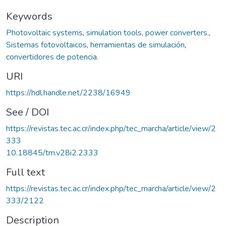
Keywords
Photovoltaic systems
,
simulation tools
,
power converters.
,
Sistemas fotovoltaicos
,
herramientas de simulación
,
convertidores de potencia.
URI
https://hdl.handle.net/2238/16949
See / DOI
https://revistas.tec.ac.cr/index.php/tec_marcha/article/view/2
333
10.18845/tm.v28i2.2333
Full text
https://revistas.tec.ac.cr/index.php/tec_marcha/article/view/2
333/2122
Description