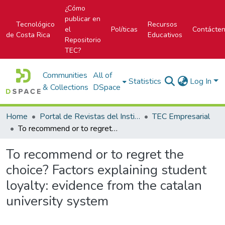
¿Cómo
publicar en
Tecnológico
Recursos
el
Políticas
Contácte
de Costa Rica
Educativos
Repositorio
TEC?
Communities
All of
Statistics
Log In
& Collections
DSpace
Home
Portal de Revistas del Instituto Tecnológico de Costa Rica
TEC Empresarial
To recommend or to regret the choice? Factors explaining student loyalty: evidence from the catalan university system
To recommend or to regret the
choice? Factors explaining student
loyalty: evidence from the catalan
university system