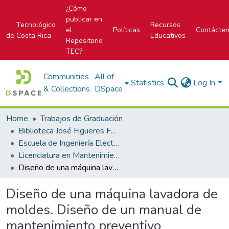
¿Cómo
publicar en
Tecnológico
Recursos
el
Políticas
Contácte
de Costa Rica
Educativos
Repositorio
TEC?
Communities
All of
Statistics
Log In
& Collections
DSpace
Home
Trabajos de Graduación
Biblioteca José Figueres Ferrer
Escuela de Ingeniería Electromecánica
Licenciatura en Mantenimiento Industrial
Diseño de una máquina lavadora de moldes. Diseño de un manual de mantenimiento preventivo
Diseño de una máquina lavadora de
moldes. Diseño de un manual de
mantenimiento preventivo