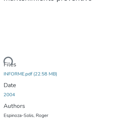
ding...
Files
INFORME.pdf
(22.58 MB)
Date
2004
Authors
Espinoza-Solis, Roger