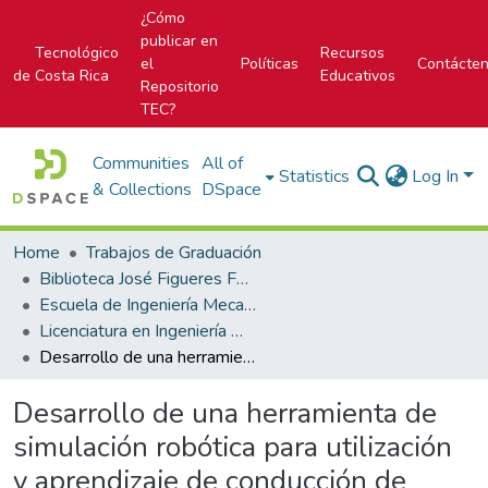
¿Cómo
publicar en
Tecnológico
Recursos
el
Políticas
Contácte
de Costa Rica
Educativos
Repositorio
TEC?
Communities
All of
Statistics
Log In
& Collections
DSpace
Home
Trabajos de Graduación
Biblioteca José Figueres Ferrer
Escuela de Ingeniería Mecatrónica (antes era Área Académica de Ingeniería Mecatrónica)
Licenciatura en Ingeniería Mecatrónica
Desarrollo de una herramienta de simulación robótica para utilización y aprendizaje de conducción de vehículos pesados
Desarrollo de una herramienta de
simulación robótica para utilización
y aprendizaje de conducción de