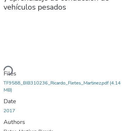
vehículos pesados
ding...
Files
TF9588_BIB310236_Ricardo_Fletes_Martinez.pdf
(4.14
MB)
Date
2017
Authors