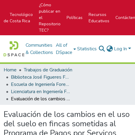
¿Cómo
publicar en
Tecnológico
Recursos
el
Políticas
Contácte
de Costa Rica
Educativos
Repositorio
TEC?
Communities
All of
Statistics
Log In
& Collections
DSpace
Home
Trabajos de Graduación
Biblioteca José Figueres Ferrer
Escuela de Ingeniería Forestal
Licenciatura en Ingeniería Forestal
Evaluación de los cambios en el uso del suelo en fincas sometidas al Programa de Pagos por Servicos Ambientales (PSA) en las Regiones Huetar Norte, Huetar Atlántica y Central de Costa Rica
Evaluación de los cambios en el uso
del suelo en fincas sometidas al
Programa de Pagos por Servicos