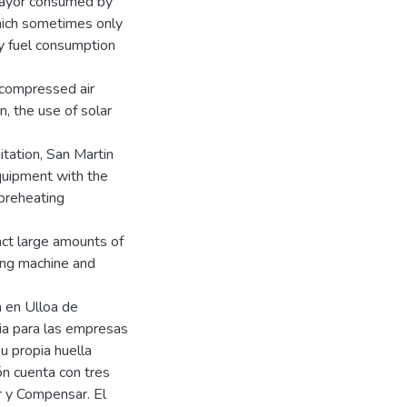
 mayor consumed by
which sometimes only
y fuel consumption
 compressed air
n, the use of solar
itation, San Martin
quipment with the
preheating
act large amounts of
ing machine and
 en Ulloa de
cia para las empresas
u propia huella
ón cuenta con tres
ir y Compensar. El