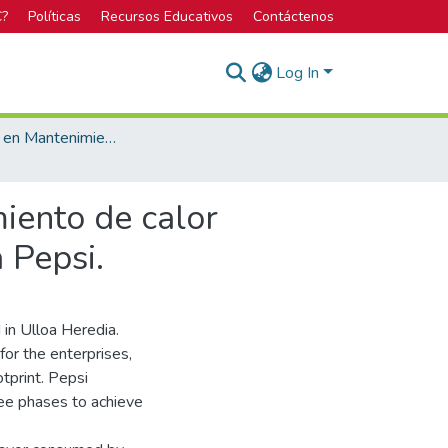
C?
Políticas
Recursos Educativos
Contáctenos
Log In
Licenciatura en Mantenimiento Industrial
miento de calor
 Pepsi.
in Ulloa Heredia.
or the enterprises,
tprint. Pepsi
ree phases to achieve