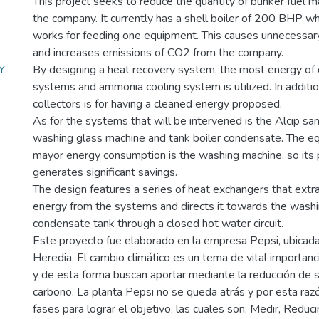
This project seeks to reduce the quantity of bunker fuel
the company. It currently has a shell boiler of 200 BHP 
works for feeding one equipment. This causes unnecessar
and increases emissions of CO2 from the company.
Y
By designing a heat recovery system, the most energy of
systems and ammonia cooling system is utilized. In additio
collectors is for having a cleaned energy proposed.
As for the systems that will be intervened is the Alcip san
washing glass machine and tank boiler condensate. The e
mayor energy consumption is the washing machine, so its 
generates significant savings.
The design features a series of heat exchangers that extr
energy from the systems and directs it towards the wash
condensate tank through a closed hot water circuit.
Este proyecto fue elaborado en la empresa Pepsi, ubicada
Heredia. El cambio climático es un tema de vital importan
y de esta forma buscan aportar mediante la reducción de s
carbono. La planta Pepsi no se queda atrás y por esta raz
fases para lograr el objetivo, las cuales son: Medir, Reduc