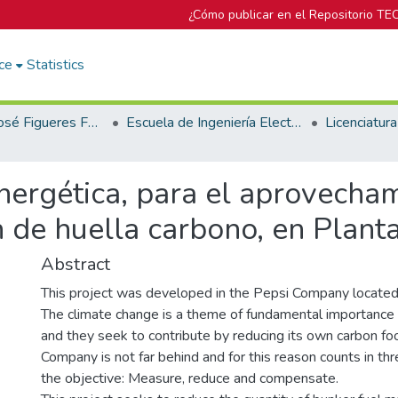
¿Cómo publicar en el Repositorio TE
ce
Statistics
Biblioteca José Figueres Ferrer
Escuela de Ingeniería Electromecánica
energética, para el aprovecha
n de huella carbono, en Planta
Abstract
This project was developed in the Pepsi Company located 
The climate change is a theme of fundamental importance f
and they seek to contribute by reducing its own carbon foo
Company is not far behind and for this reason counts in th
the objective: Measure, reduce and compensate.