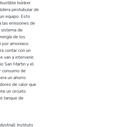
mbustible búnker
ldera pirotubular de
 un equipo. Esto
 las emisiones de
 sistema de
nergía de los
n por amoniaco.
ra contar con un
 van a intervenir,
io San Martin y el
or consumo de
nera un ahorro
adores de calor que
te un circuito
 el tanque de
strial) Instituto