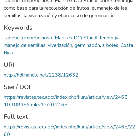
Tabebuia impetiginosa (Mart. ex DC) Standl, sobre fenología
como base para la recolección de frutos, el manejo de las
semillas, la viverización y el proceso de germinación.
Keywords
Tabebuia impetiginosa (Mart. ex DC) Standl
,
fenología
,
manejo de semillas
,
viverización
,
germinación
,
árboles
,
Costa
Rica
URI
http://hdl.handle.net/2238/12632
See / DOI
https://revistas.tec.ac.cr/index.php/kuru/article/view/2465
10.18845/rfmk.v13i30.2465
Full text
https://revistas.tec.ac.cr/index.php/kuru/article/view/2465/22
60