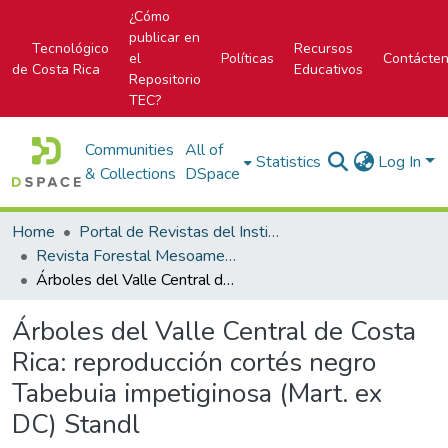
¿Cómo
publicar en
Tecnológico
Recursos
el
Políticas
Contácte
de Costa Rica
Educativos
Repositorio
TEC?
Communities
All of
Statistics
Log In
& Collections
DSpace
Home
Portal de Revistas del Instituto Tecnológico de Costa Rica
Revista Forestal Mesoamericana Kurú
Árboles del Valle Central de Costa Rica: reproducción cortés negro Tabebuia impetiginosa (Mart. ex DC) Standl
Árboles del Valle Central de Costa
Rica: reproducción cortés negro
Tabebuia impetiginosa (Mart. ex
DC) Standl