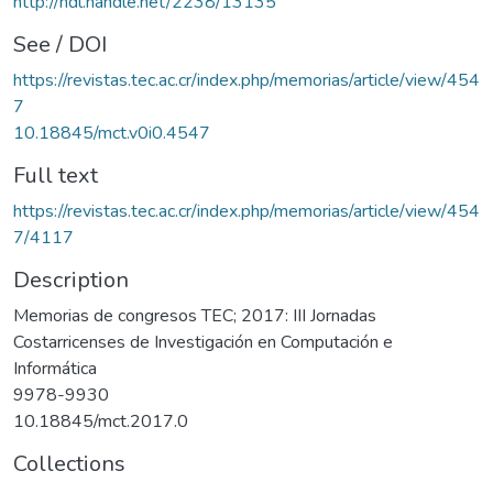
http://hdl.handle.net/2238/13135
See / DOI
https://revistas.tec.ac.cr/index.php/memorias/article/view/454
7
10.18845/mct.v0i0.4547
Full text
https://revistas.tec.ac.cr/index.php/memorias/article/view/454
7/4117
Description
Memorias de congresos TEC; 2017: III Jornadas
Costarricenses de Investigación en Computación e
Informática
9978-9930
10.18845/mct.2017.0
Collections