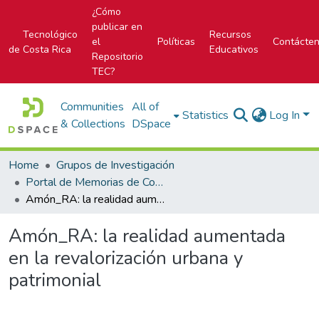
¿Cómo
publicar en
Tecnológico
Recursos
el
Políticas
Contácte
de Costa Rica
Educativos
Repositorio
TEC?
Communities
All of
Statistics
Log In
& Collections
DSpace
Home
Grupos de Investigación
Portal de Memorias de Congresos
Amón_RA: la realidad aumentada en la revalorización urbana y patrimonial
Amón_RA: la realidad aumentada
en la revalorización urbana y
patrimonial