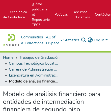
¿Cómo
publicar en
Tecnológico
Recursos
el
Políticas
Contácte
de Costa Rica
Educativos
Repositorio
TEC?
Communities
All of
Statistics
Log In
& Collections
DSpace
Home
Trabajos de Graduación
Campus Tecnológico Local San José
Carrera de Administración de Empresa
Licenciatura en Administración de Empresas
Modelo de análisis financiero para entidades de intermediación financiera de segundo piso
Modelo de análisis financiero para
entidades de intermediación
financiera de segundo piso