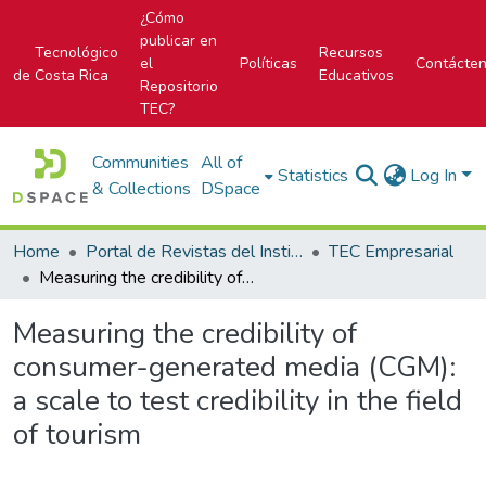
¿Cómo
publicar en
Tecnológico
Recursos
el
Políticas
Contácte
de Costa Rica
Educativos
Repositorio
TEC?
Communities
All of
Statistics
Log In
& Collections
DSpace
Home
Portal de Revistas del Instituto Tecnológico de Costa Rica
TEC Empresarial
Measuring the credibility of consumer-generated media (CGM): a scale to test credibility in the field of tourism
Measuring the credibility of
consumer-generated media (CGM):
a scale to test credibility in the field
of tourism