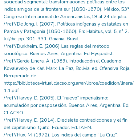
sociedad segmental: transformaciones políticas entre los
indios amigos de la frontera sur (1850-1870). México, 53°
Congreso Internacional de Americanistas;19 al 24 de julio.
/*ref*/De Jong, I. (2007), Políticas indígenas y estatales en
Pampa y Patagonia (1850-1880). En: Habitus, vol. 5, n° 2.
Jul/dic. pp. 301-331. Goiania, Brasil.
/*ref*/Durkheim, E. (2006) Las reglas del método
sociológico. Buenos Aires, Argentina. Ed Hyspadist.
/*ref*/García Linera, Á. (1989). Introducción al Cuaderno
Kovalevsky de Karl Marx. La Paz, Bolivia. ed. Ofensiva Roja.
Recuperado de
https://bibliotecavirtual.clacso.org.ar/ar/libros/coedicion/linera/
1.1.pdf
/*ref*/Harvey, D. (2005). El "nuevo" imperialismo:
acumulación por desposesión. Buenos Aires, Argentina. Ed.
CLACSO.
/*ref*/Harvey, D. (2014). Diecisiete contradicciones y el fin
del capitalismo. Quito, Ecuador. Ed. IAEN.
/*ref*/Hux, M. (1972). Los indios del campo “La Cruz”.