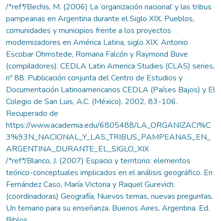
/*ref*/Bechis, M. (2006) La ‘organización nacional’ y las tribus
pampeanas en Argentina durante el Siglo XIX. Pueblos,
comunidades y municipios frente a los proyectos
modernizadores en América Latina, siglo XIX. Antonio
Escobar Ohmstede, Romana Falcón y Raymond Buve
(compiladores). CEDLA Latin America Studies (CLAS) series,
nº 88. Publicación conjunta del Centro de Estudios y
Documentación Latinoamericanos CEDLA (Países Bajos) y El
Colegio de San Luis, A.C. (México). 2002, 83-106.
Recuperado de
https://www.academia.edu/6805488/LA_ORGANIZACI%C
3%93N_NACIONAL_Y_LAS_TRIBUS_PAMPEANAS_EN_
ARGENTINA_DURANTE_EL_SIGLO_XIX
/*ref*/Blanco, J. (2007) Espacio y territorio: elementos
teórico-conceptuales implicados en el análisis geográfico. En
Fernández Caso, María Victoria y Raquel Gurevich.
(coordinadoras) Geografía, Nuevos temas, nuevas preguntas.
Un temario para su enseñanza. Buenos Aires, Argentina. Ed.
Biblos.