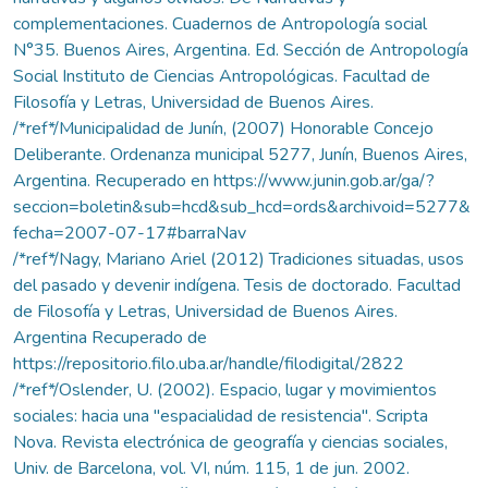
complementaciones. Cuadernos de Antropología social
N°35. Buenos Aires, Argentina. Ed. Sección de Antropología
Social Instituto de Ciencias Antropológicas. Facultad de
Filosofía y Letras, Universidad de Buenos Aires.
/*ref*/Municipalidad de Junín, (2007) Honorable Concejo
Deliberante. Ordenanza municipal 5277, Junín, Buenos Aires,
Argentina. Recuperado en https://www.junin.gob.ar/ga/?
seccion=boletin&sub=hcd&sub_hcd=ords&archivoid=5277&
fecha=2007-07-17#barraNav
/*ref*/Nagy, Mariano Ariel (2012) Tradiciones situadas, usos
del pasado y devenir indígena. Tesis de doctorado. Facultad
de Filosofía y Letras, Universidad de Buenos Aires.
Argentina Recuperado de
https://repositorio.filo.uba.ar/handle/filodigital/2822
/*ref*/Oslender, U. (2002). Espacio, lugar y movimientos
sociales: hacia una "espacialidad de resistencia". Scripta
Nova. Revista electrónica de geografía y ciencias sociales,
Univ. de Barcelona, vol. VI, núm. 115, 1 de jun. 2002.