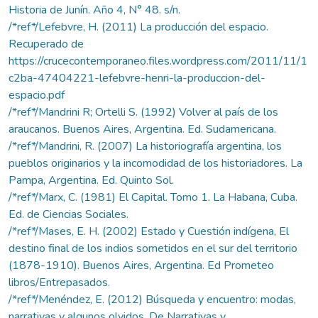
Historia de Junín. Año 4, N° 48. s/n.
/*ref*/Lefebvre, H. (2011) La producción del espacio.
Recuperado de
https://crucecontemporaneo.files.wordpress.com/2011/11/1
c2ba-47404221-lefebvre-henri-la-produccion-del-
espacio.pdf
/*ref*/Mandrini R; Ortelli S. (1992) Volver al país de los
araucanos. Buenos Aires, Argentina. Ed. Sudamericana.
/*ref*/Mandrini, R. (2007) La historiografía argentina, los
pueblos originarios y la incomodidad de los historiadores. La
Pampa, Argentina. Ed. Quinto Sol.
/*ref*/Marx, C. (1981) El Capital. Tomo 1. La Habana, Cuba.
Ed. de Ciencias Sociales.
/*ref*/Mases, E. H. (2002) Estado y Cuestión indígena, El
destino final de los indios sometidos en el sur del territorio
(1878-1910). Buenos Aires, Argentina. Ed Prometeo
libros/Entrepasados.
/*ref*/Menéndez, E. (2012) Búsqueda y encuentro: modas,
narrativas y algunos olvidos. De Narrativas y