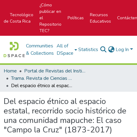
¿Cómo
publicar en
Tecnológico
Recursos
el
Políticas
Contácte
de Costa Rica
Educativos
Repositorio
TEC?
Communities
All of
Statistics
Log In
& Collections
DSpace
Home
Portal de Revistas del Instituto Tecnológico de Costa Rica
Trama. Revista de Ciencias Sociales y Humanidades
Del espacio étnico al espacio estatal, recorrido socio histórico de una comunidad mapuche: El caso "Campo la Cruz" (1873-2017)
Del espacio étnico al espacio
estatal, recorrido socio histórico de
una comunidad mapuche: El caso
"Campo la Cruz" (1873-2017)