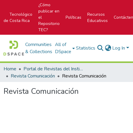
¿Cómo
publicar en
Tecnológico
Recursos
el
Políticas
Contácte
de Costa Rica
Educativos
Repositorio
TEC?
Communities
All of
Statistics
Log In
& Collections
DSpace
Home
Portal de Revistas del Instituto Tecnológico de Costa Rica
Revista Comunicación
Revista Comunicación
Revista Comunicación