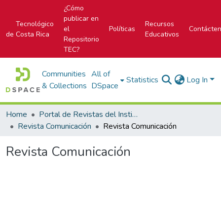
¿Cómo
publicar en
Tecnológico
Recursos
el
Políticas
Contácte
de Costa Rica
Educativos
Repositorio
TEC?
Communities
All of
Statistics
Log In
& Collections
DSpace
Home
Portal de Revistas del Instituto Tecnológico de Costa Rica
Revista Comunicación
Revista Comunicación
Revista Comunicación