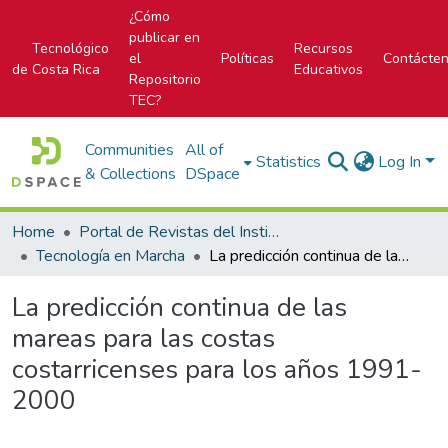
¿Cómo
publicar en
Tecnológico
Recursos
el
Políticas
Contácte
de Costa Rica
Educativos
Repositorio
TEC?
Communities
All of
Statistics
Log In
& Collections
DSpace
Home
Portal de Revistas del Instituto Tecnológico de Costa Rica
Tecnología en Marcha
La predicción continua de las mareas para las costas costarricenses para los años 1991-2000
La predicción continua de las
mareas para las costas
costarricenses para los años 1991-
2000