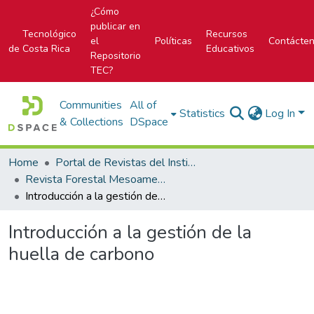
¿Cómo
publicar en
Tecnológico
Recursos
el
Políticas
Contácte
de Costa Rica
Educativos
Repositorio
TEC?
Communities
All of
Statistics
Log In
& Collections
DSpace
Home
Portal de Revistas del Instituto Tecnológico de Costa Rica
Revista Forestal Mesoamericana Kurú
Introducción a la gestión de la huella de carbono
Introducción a la gestión de la
huella de carbono