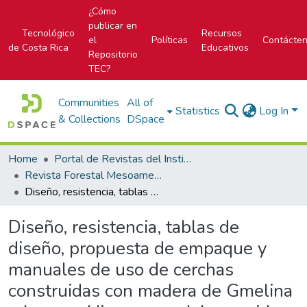
¿Cómo
publicar en
Tecnológico
Recursos
el
Políticas
Contácte
de Costa Rica
Educativos
Repositorio
TEC?
Communities
All of
Statistics
Log In
& Collections
DSpace
Home
Portal de Revistas del Instituto Tecnológico de Costa Rica
Revista Forestal Mesoamericana Kurú
Diseño, resistencia, tablas de diseño, propuesta de empaque y manuales de uso de cerchas construidas con madera de Gmelina arborea e Hieronyma alchorneoides de plantaciones forestales en Costa Rica
Diseño, resistencia, tablas de
diseño, propuesta de empaque y
manuales de uso de cerchas
construidas con madera de Gmelina