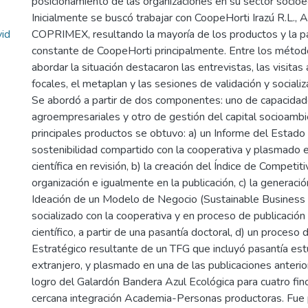
posicionamiento de las organizaciones en su sector socio
Inicialmente se buscó trabajar con CoopeHorti Irazú R.L
id
COPRIMEX, resultando la mayoría de los productos y la pa
constante de CoopeHorti principalmente. Entre los méto
abordar la situación destacaron las entrevistas, las visitas 
focales, el metaplan y las sesiones de validación y sociali
Se abordó a partir de dos componentes: uno de capacida
agroempresariales y otro de gestión del capital socioamb
principales productos se obtuvo: a) un Informe del Estado
sostenibilidad compartido con la cooperativa y plasmado e
científica en revisión, b) la creación del Índice de Competiti
organización e igualmente en la publicación, c) la generaci
Ideación de un Modelo de Negocio (Sustainable Business 
socializado con la cooperativa y en proceso de publicación 
científico, a partir de una pasantía doctoral, d) un proces
Estratégico resultante de un TFG que incluyó pasantía estu
extranjero, y plasmado en una de las publicaciones anterio
logro del Galardón Bandera Azul Ecológica para cuatro finc
cercana integración Academia-Personas productoras. Fue 