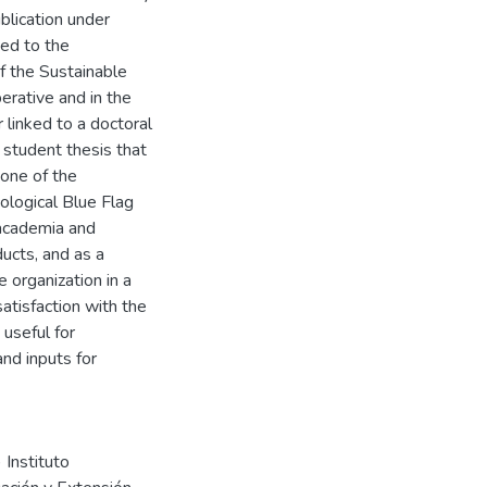
ublication under
ned to the
of the Sustainable
erative and in the
 linked to a doctoral
a student thesis that
 one of the
ological Blue Flag
 academia and
ucts, and as a
e organization in a
atisfaction with the
 useful for
nd inputs for
Instituto