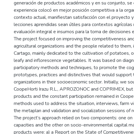
generación de productos académicos y en su conjunto, se 
experiencia colocó en mejor posición competitiva a la orga
contexto actual, manifiestan satisfacción con el proyecto 
lecciones aprendidas sean útiles para contextos agrícolas
evaluación integral e insumos para la toma de decisiones e
The project focused on improving the competitiveness and 
agricultural organizations and the people related to them, 
Cartago, mainly dedicated to the cultivation of potatoes, o
leafy and inflorescence vegetables. It was based on diagn
participatory methods and techniques, to promote the cog
prototypes, practices and distinctives that would support 
organizations in their socioeconomic sector. Initially, we s
CoopeHorti Irazu R.L., APROZONOC and COPRIMEX, but 
products and the constant participation remained in Coop
methods used to address the situation, interviews, farm vi
the metaplan and validation and socialization sessions of r
The project’s approach relied on two components: one on 
capacities and the other on socio-environmental capital 
products were: a) a Report on the State of Competitivenes