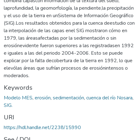
combina capascon información de la textura del suelo,
laprofundidad, la geomorfología, la pendiente,la precipitación
y el uso de la tierra en unSistema de Información Geográfico
(SIG).Los resultados obtenidos para la cuenca deestudio con
la interpolación de las capas enel SIG mostraron cómo en
1979, las áreasafectadas por la sedimentación o sin
erosiónevidente fueron superiores a las registradasen 1992
e iguales a las del periodo 2004-2006. Esto se puede
explicar por la falta decobertura de la tierra en 1992, lo que
elevólas áreas que sufrían procesos de erosiónintensos o
moderados.
Keywords
Modelo MES
,
erosión
,
sedimentación
,
cuenca del río Nosara
,
SIG.
URI
https://hdl.handle.net/2238/15990
See / DOI