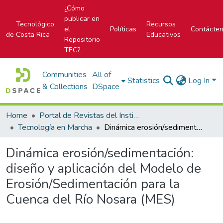
¿Cómo
publicar en
Tecnológico
Recursos
el
Políticas
Contácte
de Costa Rica
Educativos
Repositorio
TEC?
Communities
All of
Statistics
Log In
& Collections
DSpace
Home
Portal de Revistas del Instituto Tecnológico de Costa Rica
Tecnología en Marcha
Dinámica erosión/sedimentación: diseño y aplicación del Modelo de Erosión/Sedimentación para la Cuenca del Río Nosara (MES)
Dinámica erosión/sedimentación:
diseño y aplicación del Modelo de
Erosión/Sedimentación para la
Cuenca del Río Nosara (MES)