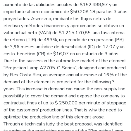
aumento de las utilidades anuales de $152.488,97 y un
importante ahorro económico de $50.208,19 para los 3 años
proyectados. Asimismo, mediante los flujos netos de
efectivo y métodos financieros y aproximados se obtuvo un
valor actual neto (VAN) de $1.215.170,85, una tasa interna
de retorno (TIR) de 493%, un periodo de recuperación (PR)
de 3,96 meses un índice de deseabilidad (ID) de 17,07 y un
costo-beneficio (CB) de $16,07 en un estudio de 3 años.
Due to the success in the automotive market of the element
"Projection Lamp A2705-C-Series”, designed and produced
by Flex Costa Rica, an average annual increase of 16% of the
demand of the element is projected for the following 3
years. This increase in demand can cause the non-supply line
possibility to cover the demand and expose the company to
contractual fines of up to $ 250,000 per minute of stoppage
of the customers' production lines. That is why the need to
optimize the production line of this element arose.
Through a technical study, the best proposal was identified
to optimize the production process of the "Projection Lamp