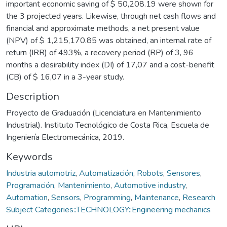
important economic saving of $ 50,208.19 were shown for
the 3 projected years. Likewise, through net cash flows and
financial and approximate methods, a net present value
(NPV) of $ 1,215,170.85 was obtained, an internal rate of
return (IRR) of 493%, a recovery period (RP) of 3, 96
months a desirability index (DI) of 17,07 and a cost-benefit
(CB) of $ 16,07 in a 3-year study.
Description
Proyecto de Graduación (Licenciatura en Mantenimiento
Industrial). Instituto Tecnológico de Costa Rica, Escuela de
Ingeniería Electromecánica, 2019.
Keywords
Industria automotriz
,
Automatización
,
Robots
,
Sensores
,
Programación
,
Mantenimiento
,
Automotive industry
,
Automation
,
Sensors
,
Programming
,
Maintenance
,
Research
Subject Categories::TECHNOLOGY::Engineering mechanics