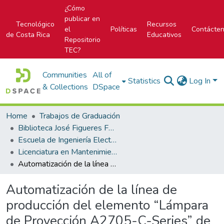
¿Cómo
publicar en
Tecnológico
Recursos
el
Políticas
Contácte
de Costa Rica
Educativos
Repositorio
TEC?
Communities
All of
Statistics
Log In
& Collections
DSpace
Home
Trabajos de Graduación
Biblioteca José Figueres Ferrer
Escuela de Ingeniería Electromecánica
Licenciatura en Mantenimiento Industrial
Automatización de la línea de producción del elemento “Lámpara de Proyección A2705-C-Series” de Flextronics International LTD.
Automatización de la línea de
producción del elemento “Lámpara
de Proyección A2705-C-Series” de