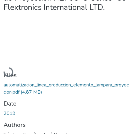
Flextronics International LTD.
Loading...
Files
automatizacion_linea_produccion_elemento_lampara_proyec
cion.pdf
(4.87 MB)
Date
2019
Authors