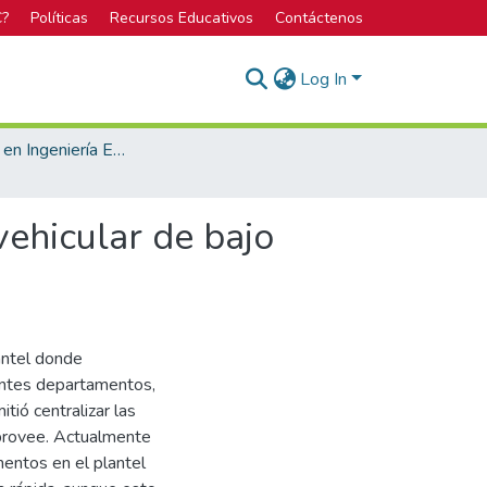
C?
Políticas
Recursos Educativos
Contáctenos
Log In
Licenciatura en Ingeniería Electrónica
ehicular de bajo
antel donde
rentes departamentos,
tió centralizar las
 provee. Actualmente
mentos en el plantel