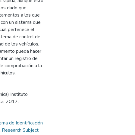
a rápida, aunque esto
ulos dado que
tamentos a los que
r con un sistema que
cual pertenece el
stema de control de
d de los vehículos,
tamento pueda hacer
tar un registro de
de comprobación a la
hículos.
ica) Instituto
ca, 2017.
ema de Identificación
,
Research Subject