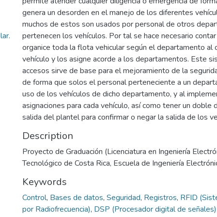
permite atender cualquier diligencia o emergencia de form
genera un desorden en el manejo de los diferentes vehíc
muchos de estos son usados por personal de otros depar
ar.
pertenecen los vehículos. Por tal se hace necesario conta
organice toda la flota vehicular según el departamento al 
vehículo y los asigne acorde a los departamentos. Este si
accesos sirve de base para el mejoramiento de la segurida
de forma que solos el personal perteneciente a un depar
uso de los vehículos de dicho departamento, y al implemen
asignaciones para cada vehículo, así como tener un doble 
salida del plantel para confirmar o negar la salida de los ve
Description
Proyecto de Graduación (Licenciatura en Ingeniería Electrón
Tecnológico de Costa Rica, Escuela de Ingeniería Electróni
Keywords
Control
,
Bases de datos
,
Seguridad
,
Registros
,
RFID (Sist
por Radiofrecuencia)
,
DSP (Procesador digital de señales)