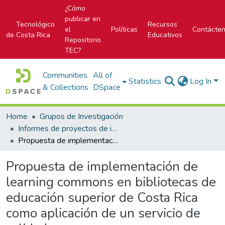
¿Cómo
publicar en
Tecnológico
Recursos
el
Políticas
Contácte
de Costa Rica
Educativos
Repositorio
TEC?
Communities
All of
Statistics
Log In
& Collections
DSpace
Home
Grupos de Investigación
Informes de proyectos de investigación
Propuesta de implementación de learning commons en bibliotecas de educación superior de Costa Rica como aplicación de un servicio de calidad.
Propuesta de implementación de
learning commons en bibliotecas de
educación superior de Costa Rica
como aplicación de un servicio de