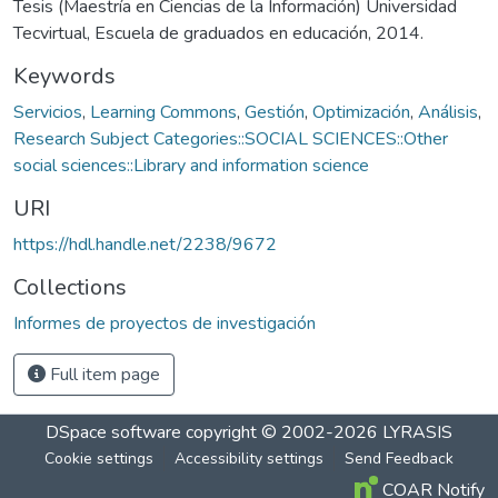
Tesis (Maestría en Ciencias de la Información) Universidad
Tecvirtual, Escuela de graduados en educación, 2014.
Keywords
Servicios
,
Learning Commons
,
Gestión
,
Optimización
,
Análisis
,
Research Subject Categories::SOCIAL SCIENCES::Other
social sciences::Library and information science
URI
https://hdl.handle.net/2238/9672
Collections
Informes de proyectos de investigación
Full item page
DSpace software
copyright © 2002-2026
LYRASIS
Cookie settings
Accessibility settings
Send Feedback
COAR Notify