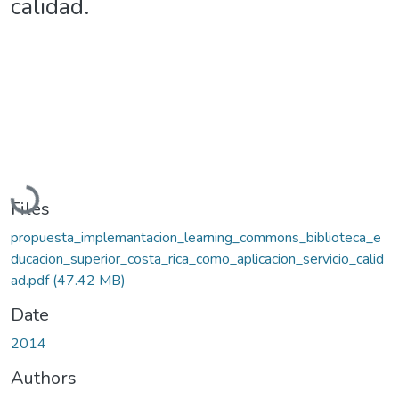
calidad.
Loading...
Files
propuesta_implemantacion_learning_commons_biblioteca_e
ducacion_superior_costa_rica_como_aplicacion_servicio_calid
ad.pdf
(47.42 MB)
Date
2014
Authors