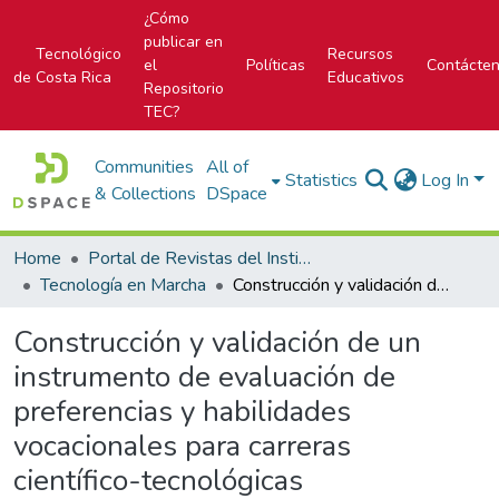
¿Cómo
publicar en
Tecnológico
Recursos
el
Políticas
Contácte
de Costa Rica
Educativos
Repositorio
TEC?
Communities
All of
Statistics
Log In
& Collections
DSpace
Home
Portal de Revistas del Instituto Tecnológico de Costa Rica
Tecnología en Marcha
Construcción y validación de un instrumento de evaluación de preferencias y habilidades vocacionales para carreras científico-tecnológicas
Construcción y validación de un
instrumento de evaluación de
preferencias y habilidades
vocacionales para carreras
científico-tecnológicas