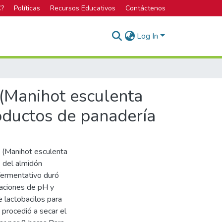
C?
Políticas
Recursos Educativos
Contáctenos
Log In
 (Manihot esculenta
roductos de panadería
 (Manihot esculenta
n del almidón
fermentativo duró
naciones de pH y
e lactobacilos para
 procedió a secar el