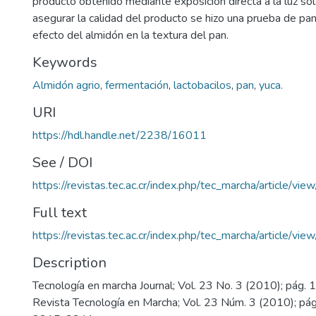
producto obtenido mediante exposición directa a la luz sol
asegurar la calidad del producto se hizo una prueba de pani
efecto del almidón en la textura del pan.
Keywords
Almidón agrio
,
fermentación
,
lactobacilos
,
pan
,
yuca.
URI
https://hdl.handle.net/2238/16011
See / DOI
https://revistas.tec.ac.cr/index.php/tec_marcha/article/vie
Full text
https://revistas.tec.ac.cr/index.php/tec_marcha/article/vi
Description
Tecnología en marcha Journal; Vol. 23 No. 3 (2010); pág. 
Revista Tecnología en Marcha; Vol. 23 Núm. 3 (2010); pá