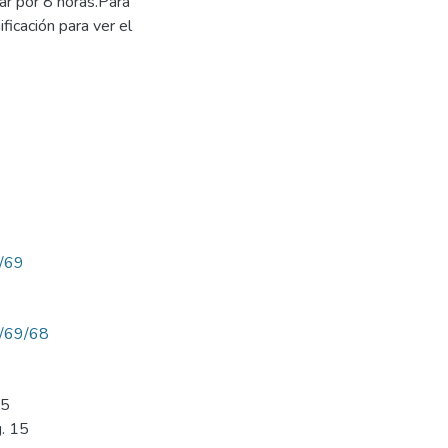
ar por 8 horas.Para
ficación para ver el
w/69
ew/69/68
15
g. 15