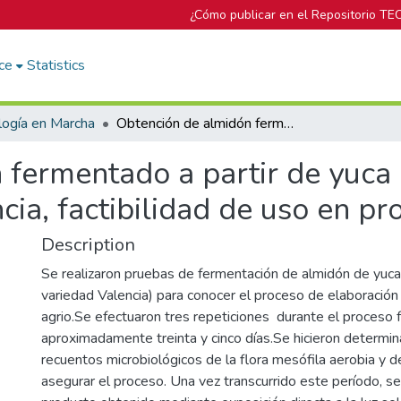
¿Cómo publicar en el Repositorio TE
ce
Statistics
logía en Marcha
Obtención de almidón fermentado a partir de yuca (Manihot esculenta crantz) variedad valencia, factibilidad de uso en productos de panadería
 fermentado a partir de yuca
ncia, factibilidad de uso en p
Description
Se realizaron pruebas de fermentación de almidón de yuca
variedad Valencia) para conocer el proceso de elaboració
agrio.Se efectuaron tres repeticiones durante el proceso 
aproximadamente treinta y cinco días.Se hicieron determi
recuentos microbiológicos de la flora mesófila aerobia y d
asegurar el proceso. Una vez transcurrido este período, se