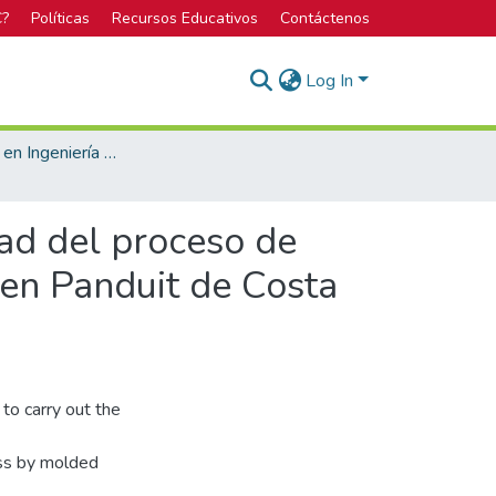
C?
Políticas
Recursos Educativos
Contáctenos
Log In
Licenciatura en Ingeniería Mecatrónica
dad del proceso de
en Panduit de Costa
to carry out the
ess by molded