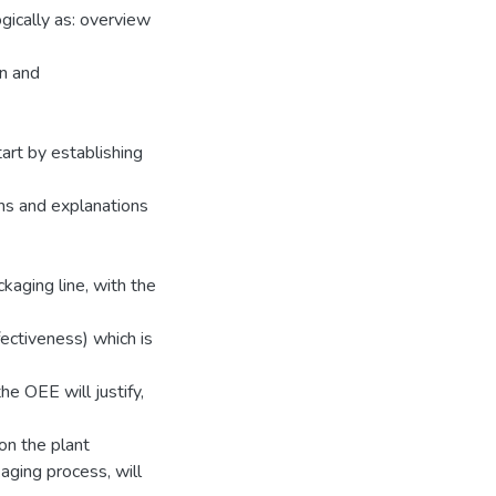
gically as: overview
on and
art by establishing
ons and explanations
kaging line, with the
ectiveness) which is
the OEE will justify,
on the plant
kaging process, will