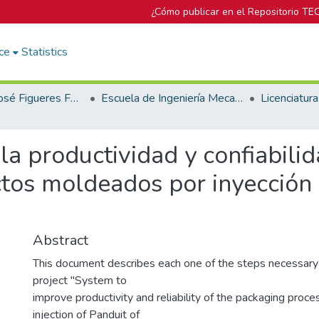
¿Cómo publicar en el Repositorio TE
ce
Statistics
Biblioteca José Figueres Ferrer
Escuela de Ingeniería Mecatrónica (antes era Área Académica de Ingeniería Mecatrónica)
la productividad y confiabili
os moldeados por inyección 
Abstract
This document describes each one of the steps necessary 
project "System to
improve productivity and reliability of the packaging proc
injection of Panduit of