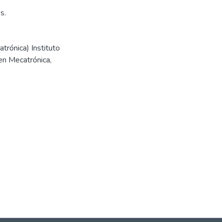
s.
trónica) Instituto
en Mecatrónica,