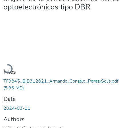
optoelectrónicos tipo DBR
Loading...
Files
TF9845_BIB312821_Armando_Gonzalo_Perez-Solis.pdf
(5.96 MB)
Date
2024-03-11
Authors