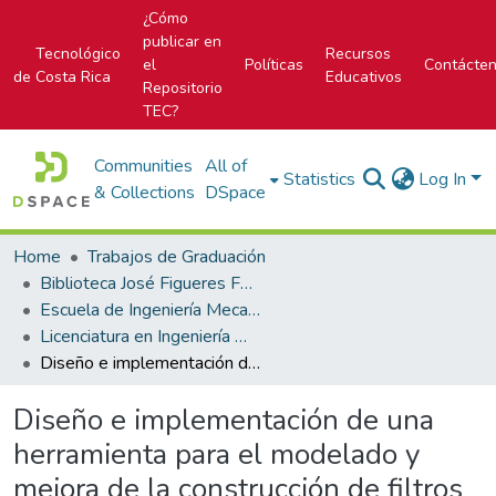
¿Cómo
publicar en
Tecnológico
Recursos
el
Políticas
Contácte
de Costa Rica
Educativos
Repositorio
TEC?
Communities
All of
Statistics
Log In
& Collections
DSpace
Home
Trabajos de Graduación
Biblioteca José Figueres Ferrer
Escuela de Ingeniería Mecatrónica (antes era Área Académica de Ingeniería Mecatrónica)
Licenciatura en Ingeniería Mecatrónica
Diseño e implementación de una herramienta para el modelado y mejora de la construcción de filtros optoelectrónicos tipo DBR
Diseño e implementación de una
herramienta para el modelado y
mejora de la construcción de filtros