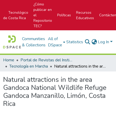
¿Cómo
publicar en
Tecnológico
Recursos
el
Políticas
Contácte
de Costa Rica
Educativos
Repositorio
TEC?
Communities
All of
Statistics
Log In
& Collections
DSpace
Home
Portal de Revistas del Instituto Tecnológico de Costa Rica
Tecnología en Marcha
Natural attractions in the area Gandoca National Wildlife Refuge Gandoca Manzanillo, Limón, Costa Rica
Natural attractions in the area
Gandoca National Wildlife Refuge
Gandoca Manzanillo, Limón, Costa
Rica