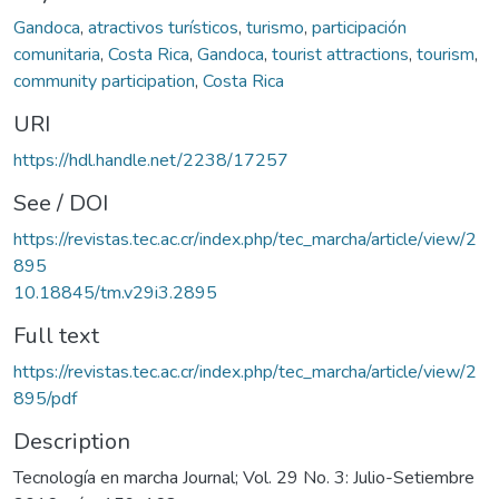
Gandoca
,
atractivos turísticos
,
turismo
,
participación
comunitaria
,
Costa Rica
,
Gandoca
,
tourist attractions
,
tourism
,
community participation
,
Costa Rica
URI
https://hdl.handle.net/2238/17257
See / DOI
https://revistas.tec.ac.cr/index.php/tec_marcha/article/view/2
895
10.18845/tm.v29i3.2895
Full text
https://revistas.tec.ac.cr/index.php/tec_marcha/article/view/2
895/pdf
Description
Tecnología en marcha Journal; Vol. 29 No. 3: Julio-Setiembre