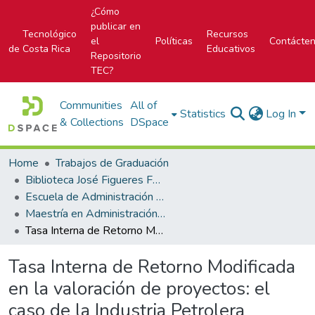
¿Cómo
publicar en
Tecnológico
Recursos
el
Políticas
Contácte
de Costa Rica
Educativos
Repositorio
TEC?
Communities
All of
Statistics
Log In
& Collections
DSpace
Home
Trabajos de Graduación
Biblioteca José Figueres Ferrer
Escuela de Administración de Empresas
Maestría en Administración de Empresas
Tasa Interna de Retorno Modificada en la valoración de proyectos: el caso de la Industria Petrolera
Tasa Interna de Retorno Modificada
en la valoración de proyectos: el
caso de la Industria Petrolera