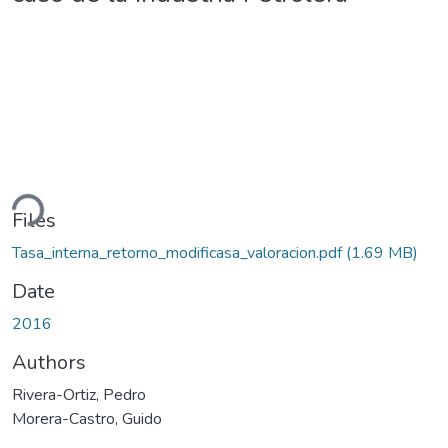
ding...
Files
Tasa_interna_retorno_modificasa_valoracion.pdf
(1.69 MB)
Date
2016
Authors
Rivera-Ortiz, Pedro
Morera-Castro, Guido