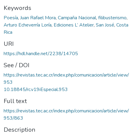
Keywords
Poesía
,
Juan Rafael Mora
,
Campaña Nacional
,
filibusterismo
,
Arturo Echeverría Loría
,
Ediciones L’ Atelier
,
San José
,
Costa
Rica
URI
https://hdl.handle.net/2238/14705
See / DOI
https://revistas.tec.ac.cr/index.php/comunicacion/article/view/
953
10.18845/rc.v19iEspecial.953
Full text
https://revistas.tec.ac.cr/index.php/comunicacion/article/view/
953/863
Description