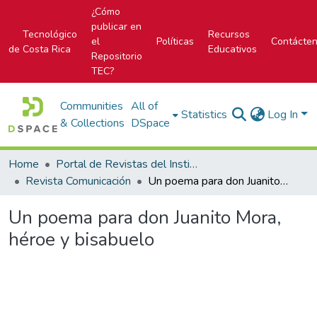
¿Cómo
publicar en
Tecnológico
Recursos
el
Políticas
Contácte
de Costa Rica
Educativos
Repositorio
TEC?
Communities
All of
Statistics
Log In
& Collections
DSpace
Home
Portal de Revistas del Instituto Tecnológico de Costa Rica
Revista Comunicación
Un poema para don Juanito Mora, héroe y bisabuelo
Un poema para don Juanito Mora,
héroe y bisabuelo