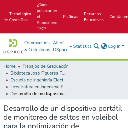
¿Cómo
publicar en
Tecnológico
Recursos
el
Políticas
Contácte
de Costa Rica
Educativos
Repositorio
TEC?
Communities
All of
Statistics
Log In
& Collections
DSpace
Home
Trabajos de Graduación
Biblioteca José Figueres Ferrer
Escuela de Ingeniería Electrónica
Licenciatura en Ingeniería Electrónica
Desarrollo de un dispositivo portátil de monitoreo de saltos en voleibol para la optimización de entrenamientos en el equipo de voleibol del Tecnológico de Costa Rica
Desarrollo de un dispositivo portátil
de monitoreo de saltos en voleibol
para la optimización de