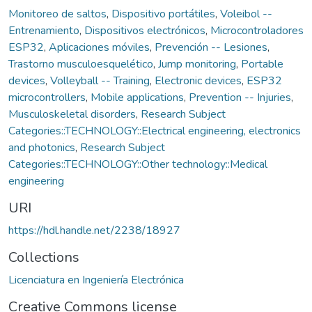
Monitoreo de saltos
,
Dispositivo portátiles
,
Voleibol --
Entrenamiento
,
Dispositivos electrónicos
,
Microcontroladores
ESP32
,
Aplicaciones móviles
,
Prevención -- Lesiones
,
Trastorno musculoesquelético
,
Jump monitoring
,
Portable
devices
,
Volleyball -- Training
,
Electronic devices
,
ESP32
microcontrollers
,
Mobile applications
,
Prevention -- Injuries
,
Musculoskeletal disorders
,
Research Subject
Categories::TECHNOLOGY::Electrical engineering, electronics
and photonics
,
Research Subject
Categories::TECHNOLOGY::Other technology::Medical
engineering
URI
https://hdl.handle.net/2238/18927
Collections
Licenciatura en Ingeniería Electrónica
Creative Commons license