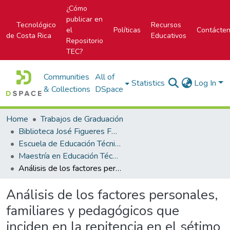
¿Cómo
publicar en
Tecnológico
Recursos
el
Políticas
Contácte
de Costa Rica
Educativos
Repositorio
TEC?
Communities
All of
Statistics
Log In
& Collections
DSpace
Home
Trabajos de Graduación
Biblioteca José Figueres Ferrer
Escuela de Educación Técnica
Maestría en Educación Técnica
Análisis de los factores personales, familiares y pedagógicos que inciden en la repitencia en el sétimo año en el Liceo San Carlos: una propuesta para mejorar el rendimiento académico
Análisis de los factores personales,
familiares y pedagógicos que
inciden en la repitencia en el sétimo