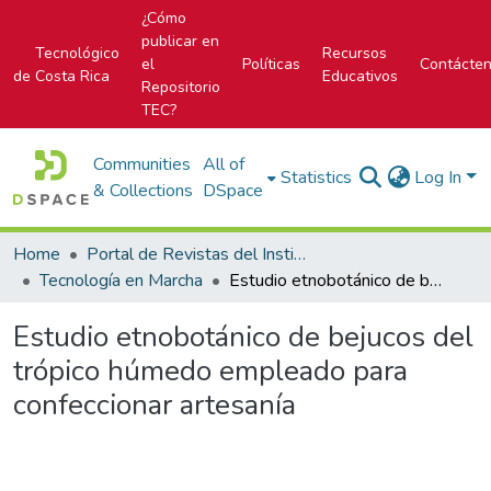
¿Cómo
publicar en
Tecnológico
Recursos
el
Políticas
Contácte
de Costa Rica
Educativos
Repositorio
TEC?
Communities
All of
Statistics
Log In
& Collections
DSpace
Home
Portal de Revistas del Instituto Tecnológico de Costa Rica
Tecnología en Marcha
Estudio etnobotánico de bejucos del trópico húmedo empleado para confeccionar artesanía
Estudio etnobotánico de bejucos del
trópico húmedo empleado para
confeccionar artesanía