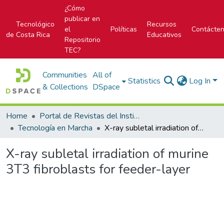
¿Cómo
publicar en
Tecnológico
Recursos
el
Políticas
Contácte
de Costa Rica
Educativos
Repositorio
TEC?
Communities
All of
Statistics
Log In
& Collections
DSpace
Home
Portal de Revistas del Instituto Tecnológico de Costa Rica
Tecnología en Marcha
X-ray subletal irradiation of murine 3T3 fibroblasts for feeder-layer
X-ray subletal irradiation of murine
3T3 fibroblasts for feeder-layer