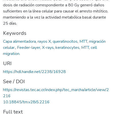
dosis de radiación correspondiente a 80 Gy generó daños
suficientes en la línea celular para causar el arresto mitótico,
manteniendo a la vez la actividad metabólica basal durante
25 días.
Keywords
Capa alimentadora
,
rayos X
,
queratinocitos
,
MTT
,
migración
celular.
,
Feeder-layer
,
X-rays
,
keratinocytes
,
MTT
,
cell
migration.
URI
https://hdl.handle.net/2238/16928
See / DOI
https://revistas.tec.ac.cr/index.php/tec_marcha/article/view/2
216
10.18845/tm.v28i5.2216
Full text