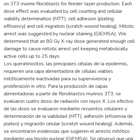
on 3T3 murine fibroblasts for feeder-layer production. Each
dose effect was evaluated by cell counting and cellular
viability determination (MTT), cell adhesion (plating
efficiency) and cell migration (scratch wound healing). Mitotic
arrest was suggested by nuclear staining (GIEMSA). We
determined that an 80 Gy X-ray dose generated enough cell
damage to cause mitotic arrest yet keeping metabolically
active cells up to 25 days.
Los queratinocitos, las principales células de la epidermis,
requieren una capa alimentadora de células viables
mitóticamente inactivadas para su supervivencia y
proliferación in vitro. Para la producción de capas
alimentadoras a partir de fibroblastos murinos 3T3, se
evaluaron cuatro dosis de radiación con rayos X. Los efectos
de las dosis se evaluaron mediante recuentos celulares y
determinación de la viabilidad (MTT), adhesión (eficiencia de
plateo) y migración celular (scratch wound healing). Además,
se encontraron evidencias que sugieren el arresto mitótico
mediante una tinción nuclear (GIEMSA). Se observó que una