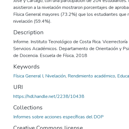
José y Cartago, con una participación de 204 estudiantes.
asistieron a la nivelación mostraron porcentajes de aproba
Física General mayores (73.2%) que los estudiantes que no
nivelación (59.4%).
Description
Informe. Instituto Tecnológico de Costa Rica. Vicerrectoría
Servicios Académicos. Departamento de Orientación y Psic
de Docencia. Escuela de Física, 2018
Keywords
Física General I
,
Nivelación
,
Rendimiento académico
,
Educa
URI
https://hdl.handle.net/2238/10438
Collections
Informes sobre acciones específicas del DOP
Creative Commons license