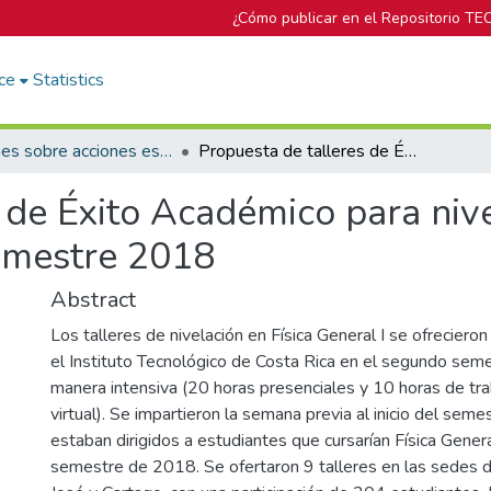
¿Cómo publicar en el Repositorio TE
ce
Statistics
Informes sobre acciones específicas del DOP
Propuesta de talleres de Éxito Académico para nivelación en Física General I. Segundo semestre 2018
 de Éxito Académico para nive
emestre 2018
Abstract
Los talleres de nivelación en Física General I se ofreciero
el Instituto Tecnológico de Costa Rica en el segundo se
manera intensiva (20 horas presenciales y 10 horas de tra
virtual). Se impartieron la semana previa al inicio del semes
estaban dirigidos a estudiantes que cursarían Física Gener
semestre de 2018. Se ofertaron 9 talleres en las sedes d