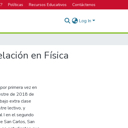
C?
Políticas
Recursos Educativos
Contáctenos
Log In
lación en Física
n por primera vez en
mestre de 2018 de
bajo extra clase
tre lectivo, y
al I en el segundo
e San Carlos, San