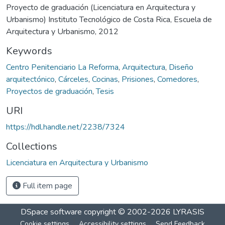
Proyecto de graduación (Licenciatura en Arquitectura y
Urbanismo) Instituto Tecnológico de Costa Rica, Escuela de
Arquitectura y Urbanismo, 2012
Keywords
Centro Penitenciario La Reforma
,
Arquitectura
,
Diseño
arquitectónico
,
Cárceles
,
Cocinas
,
Prisiones
,
Comedores
,
Proyectos de graduación
,
Tesis
URI
https://hdl.handle.net/2238/7324
Collections
Licenciatura en Arquitectura y Urbanismo
Full item page
DSpace software
copyright © 2002-2026
LYRASIS
Cookie settings
Accessibility settings
Send Feedback