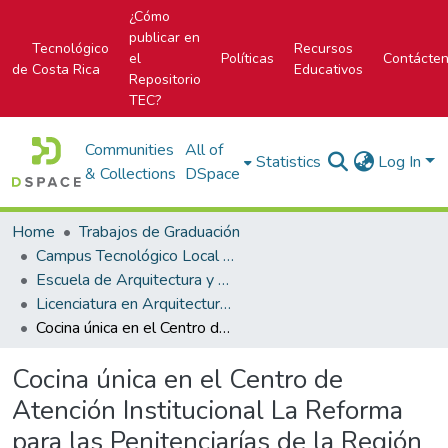
¿Cómo
publicar en
Tecnológico
Recursos
el
Políticas
Contácte
de Costa Rica
Educativos
Repositorio
TEC?
Communities
All of
Statistics
Log In
& Collections
DSpace
Home
Trabajos de Graduación
Campus Tecnológico Local San José
Escuela de Arquitectura y Urbanismo
Licenciatura en Arquitectura y Urbanismo
Cocina única en el Centro de Atención Institucional La Reforma para las Penitenciarías de la Región Occidente
Cocina única en el Centro de
Atención Institucional La Reforma
para las Penitenciarías de la Región