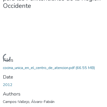
Occidente
Loading...
Files
cocina_unica_en_el_centro_de_atencion.pdf
(66.55 MB)
Date
2012
Authors
Campos-Vallejo, Álvaro-Fabián