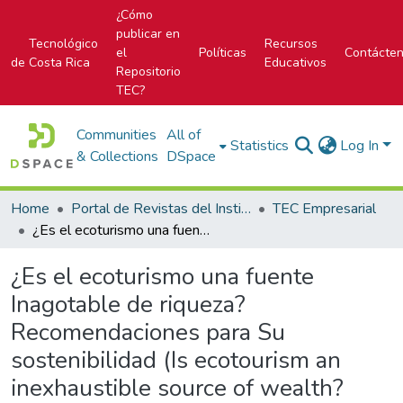
¿Cómo
publicar en
Tecnológico
Recursos
el
Políticas
Contácte
de Costa Rica
Educativos
Repositorio
TEC?
Communities
All of
Statistics
Log In
& Collections
DSpace
Home
Portal de Revistas del Instituto Tecnológico de Costa Rica
TEC Empresarial
¿Es el ecoturismo una fuente Inagotable de riqueza? Recomendaciones para Su sostenibilidad (Is ecotourism an inexhaustible source of wealth? Recommendations for its sustainability)
¿Es el ecoturismo una fuente
Inagotable de riqueza?
Recomendaciones para Su
sostenibilidad (Is ecotourism an
inexhaustible source of wealth?