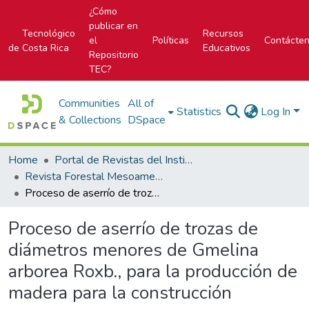
¿Cómo
publicar en
Tecnológico
Recursos
el
Políticas
Contácte
de Costa Rica
Educativos
Repositorio
TEC?
Communities
All of
Statistics
Log In
& Collections
DSpace
Home
Portal de Revistas del Instituto Tecnológico de Costa Rica
Revista Forestal Mesoamericana Kurú
Proceso de aserrío de trozas de diámetros menores de Gmelina arborea Roxb., para la producción de madera para la construcción
Proceso de aserrío de trozas de
diámetros menores de Gmelina
arborea Roxb., para la producción de
madera para la construcción