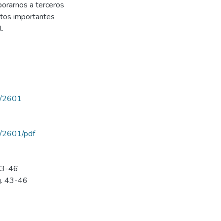
porarnos a terceros
ntos importantes
.
ew/2601
ew/2601/pdf
 43-46
g. 43-46