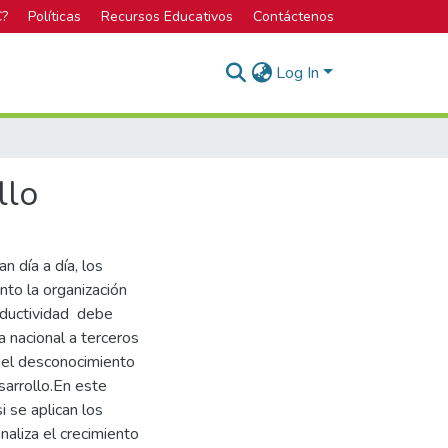
C?
Políticas
Recursos Educativos
Contáctenos
Log In
llo
 día a día, los
nto la organización
roductividad debe
a nacional a terceros
 el desconocimiento
sarrollo.En este
i se aplican los
aliza el crecimiento