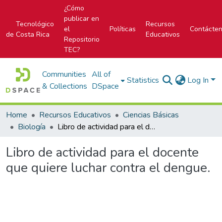
¿Cómo
publicar en
Tecnológico
Recursos
el
Políticas
Contácte
de Costa Rica
Educativos
Repositorio
TEC?
Communities
All of
Statistics
Log In
& Collections
DSpace
Home
Recursos Educativos
Ciencias Básicas
Biología
Libro de actividad para el docente que quiere luchar contra el dengue.
Libro de actividad para el docente
que quiere luchar contra el dengue.