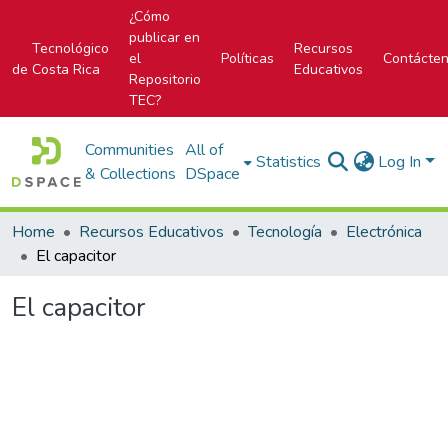
¿Cómo
publicar en
Tecnológico
Recursos
el
Políticas
Contácte
de Costa Rica
Educativos
Repositorio
TEC?
Communities
All of
Statistics
Log In
& Collections
DSpace
Home
Recursos Educativos
Tecnología
Electrónica
El capacitor
El capacitor