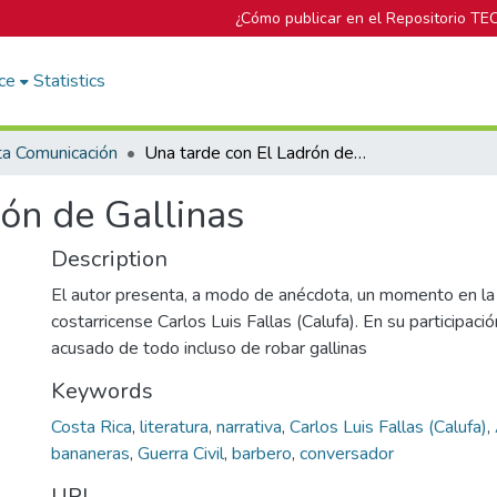
¿Cómo publicar en el Repositorio TE
ce
Statistics
ta Comunicación
Una tarde con El Ladrón de Gallinas
ón de Gallinas
Description
El autor presenta, a modo de anécdota, un momento en la v
costarricense Carlos Luis Fallas (Calufa). En su participació
acusado de todo incluso de robar gallinas
Keywords
Costa Rica
,
literatura
,
narrativa
,
Carlos Luis Fallas (Calufa)
,
bananeras
,
Guerra Civil
,
barbero
,
conversador
URI