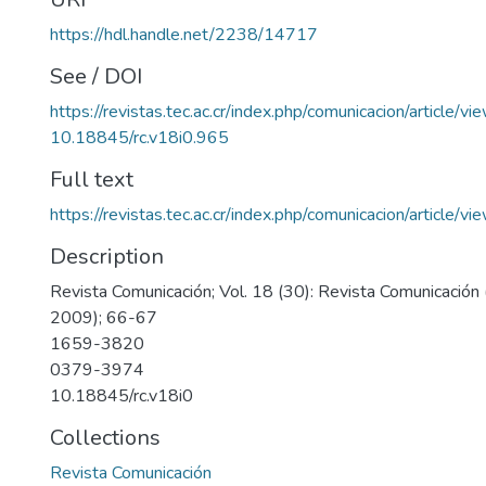
https://hdl.handle.net/2238/14717
See / DOI
https://revistas.tec.ac.cr/index.php/comunicacion/article/v
10.18845/rc.v18i0.965
Full text
https://revistas.tec.ac.cr/index.php/comunicacion/article/
Description
Revista Comunicación; Vol. 18 (30): Revista Comunicación 
2009); 66-67
1659-3820
0379-3974
10.18845/rc.v18i0
Collections
Revista Comunicación