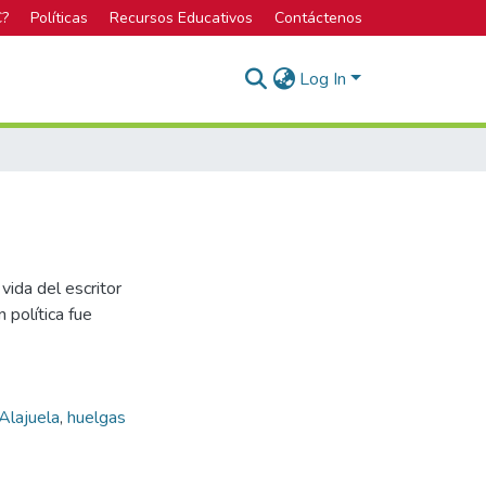
C?
Políticas
Recursos Educativos
Contáctenos
Log In
ida del escritor
n política fue
Alajuela
,
huelgas